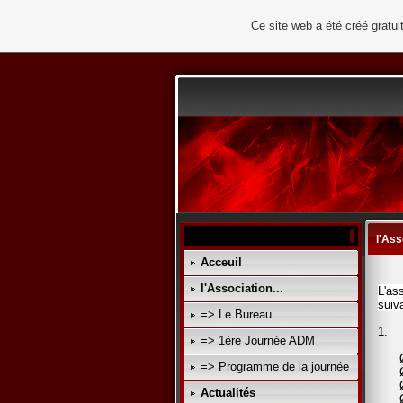
Ce site web a été créé grat
l'Ass
Acceuil
l'Association...
L'as
suiv
=> Le Bureau
1.
=> 1ère Journée ADM
=> Programme de la journée
Actualités