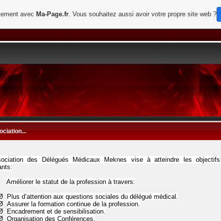
uitement avec
Ma-Page.fr
. Vous souhaitez aussi avoir votre propre site web ?
ociation...
sociation des Délégués Médicaux Meknes vise à atteindre les objectifs
ants:
Améliorer le statut de la profession à travers:
Ø
Plus d’attention aux questions sociales du délégué médical.
Ø
Assurer la formation continue de la profession.
Ø
Encadrement et de sensibilisation.
Ø
Organisation des Conférences.