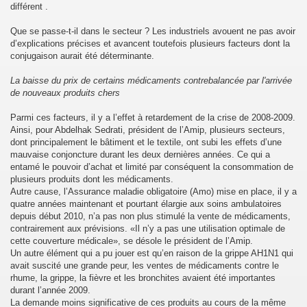
différent .
Que se passe-t-il dans le secteur ? Les industriels avouent ne pas avoir
d’explications précises et avancent toutefois plusieurs facteurs dont la
conjugaison aurait été déterminante.
La baisse du prix de certains médicaments contrebalancée par l'arrivée
de nouveaux produits chers
Parmi ces facteurs, il y a l’effet à retardement de la crise de 2008-2009.
Ainsi, pour Abdelhak Sedrati, président de l’Amip, plusieurs secteurs,
dont principalement le bâtiment et le textile, ont subi les effets d’une
mauvaise conjoncture durant les deux dernières années. Ce qui a
entamé le pouvoir d’achat et limité par conséquent la consommation de
plusieurs produits dont les médicaments.
Autre cause, l’Assurance maladie obligatoire (Amo) mise en place, il y a
quatre années maintenant et pourtant élargie aux soins ambulatoires
depuis début 2010, n’a pas non plus stimulé la vente de médicaments,
contrairement aux prévisions. «Il n’y a pas une utilisation optimale de
cette couverture médicale», se désole le président de l’Amip.
Un autre élément qui a pu jouer est qu’en raison de la grippe AH1N1 qui
avait suscité une grande peur, les ventes de médicaments contre le
rhume, la grippe, la fièvre et les bronchites avaient été importantes
durant l’année 2009.
La demande moins significative de ces produits au cours de la même