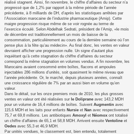
réalisé stagnent. Ainsi, fin novembre, le chiffre d’affaires du secteur n’a
progressé que de 1,2% par rapport à la même période de l’année
précédente, à 8 milliards de DH, d’après les statistiques arrêtées par
l’Association marocaine de l’industrie pharmaceutique (Amip). Cette
maigre progression risque même de se voir rognée au terme de
l’exercice écoulé. Selon Abdelhak Sedrati, président de l’Amip, «le mois
de décembre est traditionnellement un mois de baisse de la
consommation, particulièrement au cours de la dernière semaine où l’on
pense plus à la fête qu’au médecin». Au final donc, les ventes en valeur
devraient afficher une progression nulle. Un signe d’autant plus
inquiétant qu’à cette stagnation du chiffre d’affaires du secteur
correspond la même stagnation en volumes vendus. A fin novembre, les
Marocains avaient consommé entre boîtes, flacons et ampoules
injectables 286 millions d’unités, soit quasiment le même niveau que
l’année précédente. Or, le marché, depuis plusieurs années, connaît
une croissance régulière de 7% par an aussi bien en volume qu’en
valeur.
Dans le détail, sur les onze premiers mois de 2010, les plus grosses
ventes en valeur ont été réalisées sur
le Doliprane
avec 143,2 MDH
pour un volume de 16,4 millions de boîtes. Suivent
Augmentin
avec
115,6 MDH et les laits pour enfants
Nursie
et
Nan
avec respectivement
75,7 et 69,8 millions. Les antibiotiques
Amoxyl
et
Néomox
ont totalisé
un chiffre d’affaires de 65,1 et 58,8 MDH. Arrivent ensuite
Ventoline
et
Oedes
avec 55,3 et 46,9 MDH.
Par unités vendues, le classement est, bien entendu, totalement